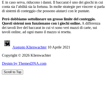
E in caso serva, riducono i danni. Il baccarat è uno dei giochi in cui
conta sia l’abilità sia la fortuna. In molte strategie per vincere si parla
di sistemi di conteggio che possono aiutarci con le puntate.
Però dobbiamo sottolineare un grosso limite del conteggio.
Questi sistemi non funzionano con i giochi online.
A differenza
dei tavoli live del baccarat in cui vi sono veri mazzi di carte, sui
tavoli online, ad ogni mano il mazzo si resetta.
Augusto Klienwachter
10 Aprile 2021
Copyright © 2026 Klienwachter
Design by ThemesDNA.com
Scroll to Top