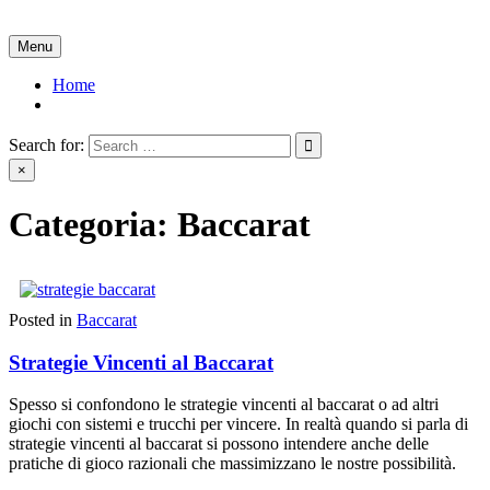
Skip
to
Menu
content
Klienwachter
Sistemi e Strategie per Vincere
Home
Search for:
×
Categoria:
Baccarat
Posted in
Baccarat
Strategie Vincenti al Baccarat
Spesso si confondono le strategie vincenti al baccarat o ad altri
giochi con sistemi e trucchi per vincere. In realtà quando si parla di
strategie vincenti al baccarat si possono intendere anche delle
pratiche di gioco razionali che massimizzano le nostre possibilità.