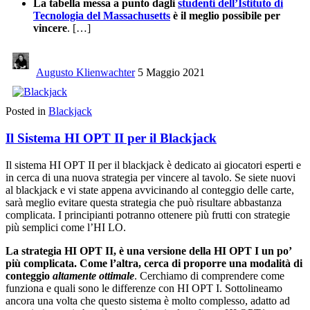
La tabella messa a punto dagli
studenti dell’Istituto di
Tecnologia del Massachusetts
è il meglio possibile per
vincere
. […]
Augusto Klienwachter
5 Maggio 2021
Posted in
Blackjack
Il Sistema HI OPT II per il Blackjack
Il sistema HI OPT II per il blackjack è dedicato ai giocatori esperti e
in cerca di una nuova strategia per vincere al tavolo. Se siete nuovi
al blackjack e vi state appena avvicinando al conteggio delle carte,
sarà meglio evitare questa strategia che può risultare abbastanza
complicata. I principianti potranno ottenere più frutti con strategie
più semplici come l’HI LO.
La strategia HI OPT II, è una versione della HI OPT I un po’
più complicata. Come l’altra, cerca di proporre una modalità di
conteggio
altamente ottimale
. Cerchiamo di comprendere come
funziona e quali sono le differenze con HI OPT I. Sottolineamo
ancora una volta che questo sistema è molto complesso, adatto ad