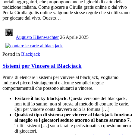
portali aggregatori, che propongono anche i giochi di carte della
tradizione italiana. Come giocare a Cirulla gratis online o dal vivo
Per la Cirulla gratis online valgono le stesse regole che si utilizzano
per giocare dal vivo. Questo…
Augusto Klienwachter
26 Aprile 2025
Posted in
Blackjack
Sistemi per Vincere al Blackjack
Prima di elencare i sistemi per vinvere al blackjack, vogliamo
indicarvi piccoli stratagemmi e alcune semplici regole
comportamentali che possono aiutarci a vincere.
Evitare il lucky blackjack
. Questa versione del blackjack,
non tutti lo sanno, non si presta al metodo di contare le carte.
Qui per vincere conta davvero solo la fortuna […]
Qualsiasi tipo di sistema per vincere al blackjack funziona
al meglio se i giocatori seduto attorno al banco saranno 7
.
Tutti i sistemi […] sono tarati e perfezionati su questo numero
di giocatori.