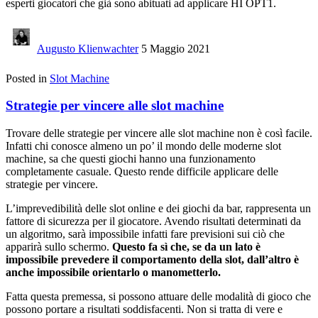
esperti giocatori che già sono abituati ad applicare HI OPT1.
Augusto Klienwachter
5 Maggio 2021
Posted in
Slot Machine
Strategie per vincere alle slot machine
Trovare delle strategie per vincere alle slot machine non è così facile.
Infatti chi conosce almeno un po’ il mondo delle moderne slot
machine, sa che questi giochi hanno una funzionamento
completamente casuale. Questo rende difficile applicare delle
strategie per vincere.
L’imprevedibilità delle slot online e dei giochi da bar, rappresenta un
fattore di sicurezza per il giocatore. Avendo risultati determinati da
un algoritmo, sarà impossibile infatti fare previsioni sui ciò che
apparirà sullo schermo.
Questo fa sì che, se da un lato è
impossibile prevedere il comportamento della slot, dall’altro è
anche impossibile orientarlo o manometterlo.
Fatta questa premessa, si possono attuare delle modalità di gioco che
possono portare a risultati soddisfacenti. Non si tratta di vere e